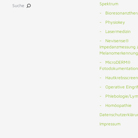
Spektrum
Suche
Bioresonanzther
Physiokey
Lasermedizin
Nevisense®
Impedanzmessung z
Melanomerkennung
MicroDERM®
Fotodokumentation
Hautkrebsscreen
Operative Eingri
Phlebologie/Lym
Homöopathie
Datenschutzerkläru
Impressum